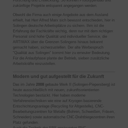
Forschung und Entwicklung. So können Prototypenbau und
zukünftige Projekte entspannt angegangen werden.
Obwohl die Firma auch einige Angebote aus dem Ausland
erhielt, hat Herr Alfred Marx sich bewusst entschieden, hier in
Solingen deutsche Arbeitsplätze zu sichern. Ihm ist die
Erfahrung der Fachkräfte wichtig, denn nur mit dem richtigen
Personal sind hohe Qualität und individueller Service, die
ARTIMAX über die Grenzen Solingens hinaus bekannt
gemacht haben, sicherzustellen. Der alte Werbespruch
"Qualität aus Solingen" kommt hier zu erneuter Bedeutung.
Für die Anlaufphase plante der Betrieb, sieben zusätzliche
Arbeitskräfte einzustellen.
Modern und gut aufgestellt für die Zukunft
Das im Jahre
2008
gebaute Werk II (Solingen-Piepersberg) ist
heute ausschließlich mit neuen, zukunftsorientierten
Technologien bestückt. Hier haben moderne
Verfahrenstechniken wie eine auf Kryogen basierende
Entschichtungsanlage (Recycling für Altgestelle), CNC-
Bearbeitungszentren für Metalle (Bohren, Schweißen, Fräsen,
Schneiden) sowie automatische CNC-Drahtbiegezentren ihren
Platz gefunden.
Auch die Technik der SPS-gesteuerten PVC-