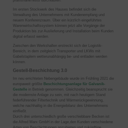
praxisnaheTests durchlaufen.
Im ersten Stockwerk des Hauses befindet sich die
Verwaltung des Unternehmens mit Kundenempfang und
neuem Konferenzraum. Über ein kürzlich eingeführtes
Warenwirtschaftssystem können jetzt alle Vorgänge der
Produktion bis zur Auslieferung und Installation beim Kunden
digital erfasst werden.
Zwischen den Werkshallen erstreckt sich der Logistik-
Bereich, in dem zeitgleich Transporter und LKWs mit
Gabelstaplern wetterunabhängig be- und entladen werden
können.
Gestell-Beschichtung 3.0
Im neu errichteten Nebengebäude wurde im Frühling 2021 die
europaweit größte
Beschichtungsanlage für Galvanik-
Gestelle
in Betrieb genommen. Gleichzeitig beansprucht sie
die modernste Anlage zu sein, mit nach heutigem Stand
federführender Filtertechnik und Wärmerückgewinnung,
welche nachhaltig in die Energiebilanz des Unternehmens
einfließt.
Durch drei unterschiedlich große verschiebbare Becken ist
die Alfred Marx GmbH in der Lage,den Kunden verschiedene
Arten von Beschichtungen anzubieten und zukünftige,