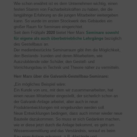
Wie schon erwähnt ist es dem Unternehmen wichtig, einen
festen Stamm von Facharbeitskräften zu haben, der die
langjährige Erfahrung an die jungen Mitarbeiter weitergeben
kann. So wurde im ersten Stockwerk des Gebäudes ein
großer Raum für Seminare eingerichtet.
Seit dem Frühjahr
2020
bietet Herr Marx
Seminare sowohl
für eigene als auch überbetriebliche Lehrgänge
bezüglich
des Gestellbaus an.
Der medienbestückte Seminarraum gibt ihm die Möglichkeit,
den Bestands- kunden und deren Mitarbeitern, wie
Auszubildende oder Schüler, den Gestell- und
Vorrichtungsbau in Technik und Theorie näher zu vermitteln.
Herr Marx über die Galvanik-Gestellbau-Seminare:
„Ein mögliches Beispiel wäre:
Ein Kunde von uns, mit dem wir zusammenarbeiten, hat
einen neuen Mitarbeiter eingestellt, der sicherlich schon an
der Galvanik-Anlage arbeitet, aber auch in neue
Produktentwicklungen mit eingebunden werden soll.
Neue Entwicklungen bedingen, dass auch immer wieder neue
Bauteile dazukommen. So muss er sich Gedanken machen,
wie er diese jetzt durch die Anlage bekommt, es geht um
Wissensvermittlung und das Verständnis, worauf es beim
Bau einer Anlage ankommt, z.B. Abstände und