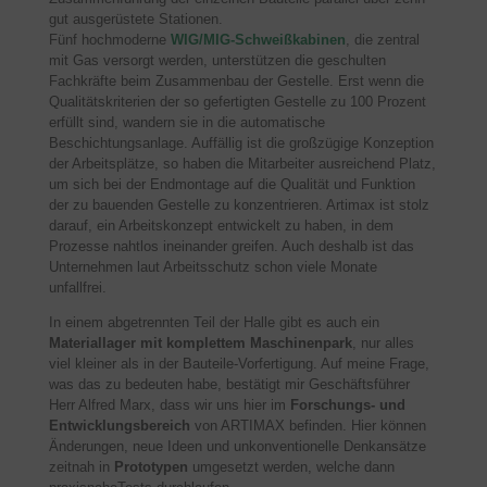
gut ausgerüstete Stationen.
Fünf hochmoderne
WIG/MIG-Schweißkabinen
, die zentral
mit Gas versorgt werden, unterstützen die geschulten
Fachkräfte beim Zusammenbau der Gestelle. Erst wenn die
Qualitätskriterien der so gefertigten Gestelle zu 100 Prozent
erfüllt sind, wandern sie in die automatische
Beschichtungsanlage. Auffällig ist die großzügige Konzeption
der Arbeitsplätze, so haben die Mitarbeiter ausreichend Platz,
um sich bei der Endmontage auf die Qualität und Funktion
der zu bauenden Gestelle zu konzentrieren. Artimax ist stolz
darauf, ein Arbeitskonzept entwickelt zu haben, in dem
Prozesse nahtlos ineinander greifen. Auch deshalb ist das
Unternehmen laut Arbeitsschutz schon viele Monate
unfallfrei.
In einem abgetrennten Teil der Halle gibt es auch ein
Materiallager mit komplettem Maschinenpark
, nur alles
viel kleiner als in der Bauteile-Vorfertigung. Auf meine Frage,
was das zu bedeuten habe, bestätigt mir Geschäftsführer
Herr Alfred Marx, dass wir uns hier im
Forschungs- und
Entwicklungsbereich
von ARTIMAX befinden. Hier können
Änderungen, neue Ideen und unkonventionelle Denkansätze
zeitnah in
Prototypen
umgesetzt werden, welche dann