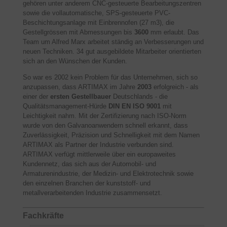
gehören unter anderem CNC-gesteuerte Bearbeitungszentren
sowie die vollautomatische, SPS-gesteuerte PVC-
Beschichtungsanlage mit Einbrennofen (27 m3), die
Gestellgrössen mit Abmessungen bis
3600
mm erlaubt. Das
Team um Alfred Marx arbeitet ständig an Verbesserungen und
neuen Techniken. 34 gut ausgebildete Mitarbeiter orientierten
sich an den Wünschen der Kunden.
So war es 2002 kein Problem für das Unternehmen, sich so
anzupassen, dass ARTIMAX im Jahre
2003
erfolgreich - als
einer der
ersten Gestellbauer
Deutschlands - die
Qualitätsmanagement-Hürde
DIN EN ISO 9001
mit
Leichtigkeit nahm. Mit der Zertifizierung nach ISO-Norm
wurde von den Galvanoanwendern schnell erkannt, dass
Zuverlässigkeit, Präzision und Schnelligkeit mit dem Namen
ARTIMAX als Partner der Industrie verbunden sind.
ARTIMAX verfügt mittlerweile über ein europaweites
Kundennetz, das sich aus der Automobil- und
Armaturenindustrie, der Medizin- und Elektrotechnik sowie
den einzelnen Branchen der kunststoff- und
metallverarbeitenden Industrie zusammensetzt.
Fachkräfte