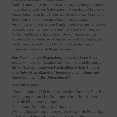
Natürlich muss man da immer seine Leistung bringen, und die
muss stark sein.Unser Schwerpunkt ist der deutschlandweite
Kundenkreis, dazu die Benelux-Länder und etwas Österreich.
Besonders sind wir aber mit Deutschland verbunden.
Auch muss ich mich bei den Kunden bedanken, mir ist schon
bewusst, dass man durch sie und ihre Treue überhaupt die
Möglichkeit hatte, sich in diesem Bereich entwickeln zu
können. Das ist keine Selbstverständlichkeit. Es sind auch
die Kunden, die jeder für sich ihren Beitrag dazu leisten,
indem man von ihnen Aufträge bekommt.“
Herr Marx, hier am Piepersberg ist ausreichend Platz,
bestückt mit zukunftsweisender Technik, und Sie sorgen
für die Weiterbildung von Fachkräften. Haben Sie auch
eine Antwort zu aktuellen Themen wie dem Klima- und
Umweltschutz für Ihr Unternehmen?
Herr Alfred Marx:
„ Das ist einfach,
2018
haben wir auf dem Dach der Bauteil-
Vorfertigung reihenweise Solarpaneels installiert, die uns
heute
96 KW Leistung
bringen.
In der neuen Beschichtungs-Anlage mit
Wärmerückgewinnung ist eine eigens entwickelte Filteranlage
installiert, mit deren Hilfe die vom Umweltbundesamt