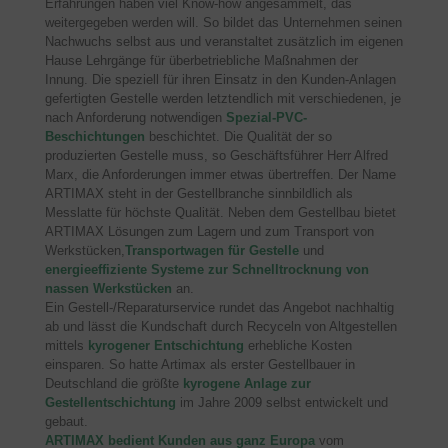
Erfahrungen haben viel Know-how angesammelt, das
weitergegeben werden will. So bildet das Unternehmen seinen
Nachwuchs selbst aus und veranstaltet zusätzlich im eigenen
Hause Lehrgänge für überbetriebliche Maßnahmen der
Innung. Die speziell für ihren Einsatz in den Kunden-Anlagen
gefertigten Gestelle werden letztendlich mit verschiedenen, je
nach Anforderung notwendigen
Spezial-PVC-
Beschichtungen
beschichtet. Die Qualität der so
produzierten Gestelle muss, so Geschäftsführer Herr Alfred
Marx, die Anforderungen immer etwas übertreffen. Der Name
ARTIMAX steht in der Gestellbranche sinnbildlich als
Messlatte für höchste Qualität. Neben dem Gestellbau bietet
ARTIMAX Lösungen zum Lagern und zum Transport von
Werkstücken,
Transportwagen für Gestelle
und
energieeffiziente Systeme zur Schnelltrocknung von
nassen Werkstücken
an.
Ein Gestell-/Reparaturservice rundet das Angebot nachhaltig
ab und lässt die Kundschaft durch Recyceln von Altgestellen
mittels
kyrogener Entschichtung
erhebliche Kosten
einsparen. So hatte Artimax als erster Gestellbauer in
Deutschland die größte
kyrogene Anlage zur
Gestellentschichtung
im Jahre 2009 selbst entwickelt und
gebaut.
ARTIMAX bedient Kunden aus ganz Europa
vom