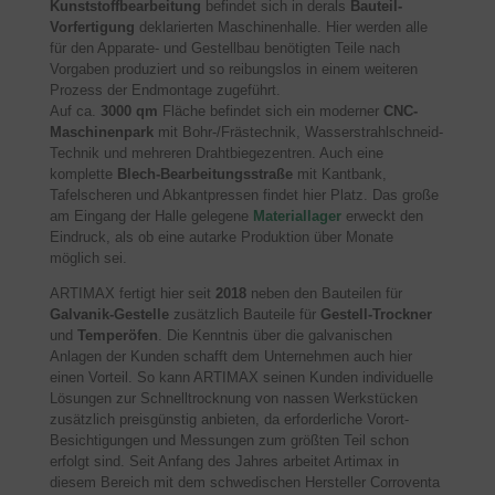
Kunststoffbearbeitung
befindet sich in derals
Bauteil-
Vorfertigung
deklarierten Maschinenhalle. Hier werden alle
für den Apparate- und Gestellbau benötigten Teile nach
Vorgaben produziert und so reibungslos in einem weiteren
Prozess der Endmontage zugeführt.
Auf ca.
3000 qm
Fläche befindet sich ein moderner
CNC-
Maschinenpark
mit Bohr-/Frästechnik, Wasserstrahlschneid-
Technik und mehreren Drahtbiegezentren. Auch eine
komplette
Blech-Bearbeitungsstraße
mit Kantbank,
Tafelscheren und Abkantpressen findet hier Platz. Das große
am Eingang der Halle gelegene
Materiallager
erweckt den
Eindruck, als ob eine autarke Produktion über Monate
möglich sei.
ARTIMAX fertigt hier seit
2018
neben den Bauteilen für
Galvanik-Gestelle
zusätzlich Bauteile für
Gestell-Trockner
und
Temperöfen
. Die Kenntnis über die galvanischen
Anlagen der Kunden schafft dem Unternehmen auch hier
einen Vorteil. So kann ARTIMAX seinen Kunden individuelle
Lösungen zur Schnelltrocknung von nassen Werkstücken
zusätzlich preisgünstig anbieten, da erforderliche Vorort-
Besichtigungen und Messungen zum größten Teil schon
erfolgt sind. Seit Anfang des Jahres arbeitet Artimax in
diesem Bereich mit dem schwedischen Hersteller Corroventa